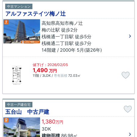
中古マンション
アルファステイツ梅ノ辻
高知県高知市梅ノ辻
梅の辻駅 徒歩2分
桟橋通一丁目駅 徒歩5分
桟橋通二丁目駅 徒歩7分
14階建 / 2000年 5月(築26年)
値下げ：2026/02/05
1,490
万円
11階 / 3LDK /
専有面積
72.03㎡
中古一戸建住宅
五台山 中古戸建
1,380
万円
3DK
建物面積
86.98㎡