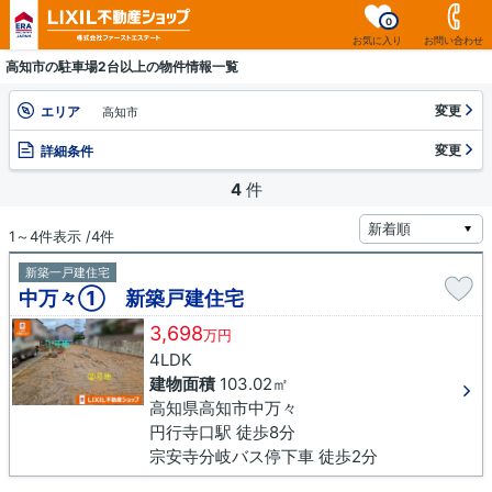
0
お気に入り
お問い合わせ
高知市の駐車場2台以上の物件情報一覧
変更
エリア
高知市
変更
詳細条件
4
件
1～4件表示 /4件
新築一戸建住宅
中万々① 新築戸建住宅
3,698
万円
4LDK
建物面積
103.02㎡
高知県高知市中万々
円行寺口駅 徒歩8分
宗安寺分岐バス停下車 徒歩2分