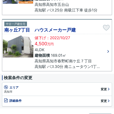
高知県高知市五台山
高知駅 バス25分 南吸江下車 徒歩1分
中古一戸建住宅
南ヶ丘7丁目 ハウスメーカー戸建
値下げ：2022/10/27
4,500
万円
4LDK
建物面積
169.01㎡
高知県高知市春野町南ケ丘７丁目
高知駅 バス30分 南ニュータウン1丁目下車 徒歩10分
検索条件の変更
エリア
変更
高知市
詳細条件
変更