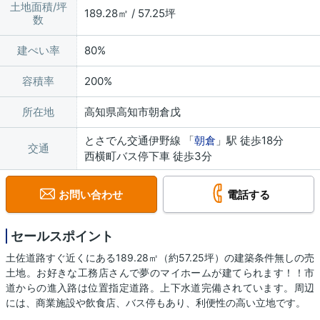
土地面積/坪
189.28㎡ / 57.25坪
数
建ぺい率
80%
容積率
200%
所在地
高知県高知市朝倉戊
とさでん交通伊野線 「
朝倉
」駅 徒歩18分
交通
西横町バス停下車 徒歩3分
お問い合わせ
電話する
セールスポイント
土佐道路すぐ近くにある189.28㎡（約57.25坪）の建築条件無しの売
土地。お好きな工務店さんで夢のマイホームが建てられます！！市
道からの進入路は位置指定道路。上下水道完備されています。周辺
には、商業施設や飲食店、バス停もあり、利便性の高い立地です。