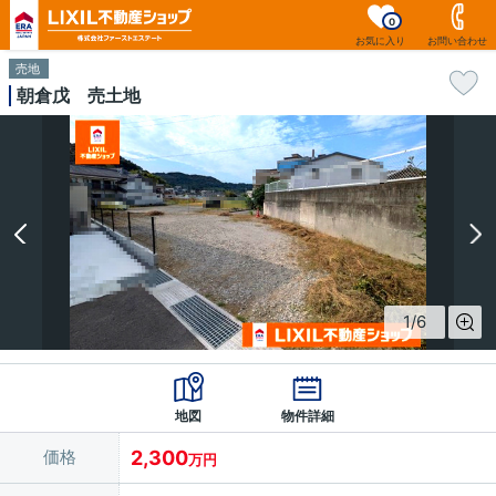
0
お気に入り
お問い合わせ
売地
朝倉戊 売土地
1
/
6
地図
物件詳細
価格
2,300
万円