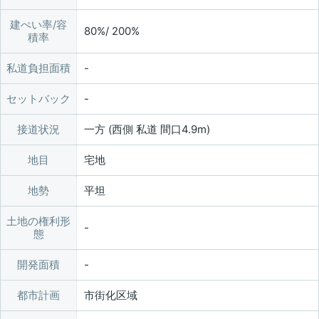
建ぺい率/容
80%/ 200%
積率
私道負担面積
セットバック
接道状況
一方 (西側 私道 間口4.9m)
地目
宅地
地勢
平坦
土地の権利形
態
開発面積
都市計画
市街化区域