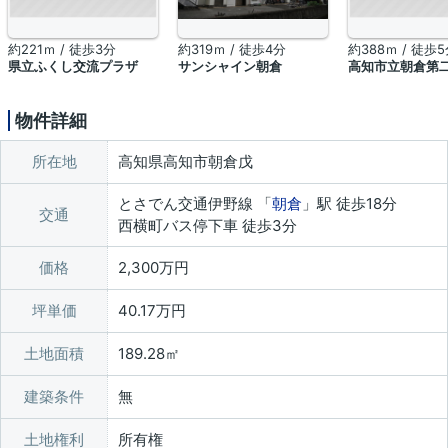
約221ｍ / 徒歩3分
約319ｍ / 徒歩4分
約388ｍ / 徒歩
県立ふくし交流プラザ
サンシャイン朝倉
高知市立朝倉第
物件詳細
所在地
高知県高知市朝倉戊
とさでん交通伊野線 「
朝倉
」駅 徒歩18分
交通
西横町バス停下車 徒歩3分
価格
2,300万円
坪単価
40.17万円
土地面積
189.28㎡
建築条件
無
土地権利
所有権