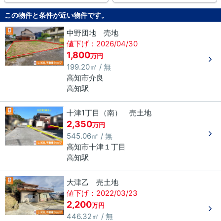
この物件と条件が近い物件です。
中野団地 売地
値下げ：2026/04/30
1,800
万円
199.20㎡ / 無
高知市
介良
高知駅
十津1丁目（南） 売土地
2,350
万円
545.06㎡ / 無
高知市
十津
１丁目
高知駅
大津乙 売土地
値下げ：2022/03/23
2,200
万円
446.32㎡ / 無