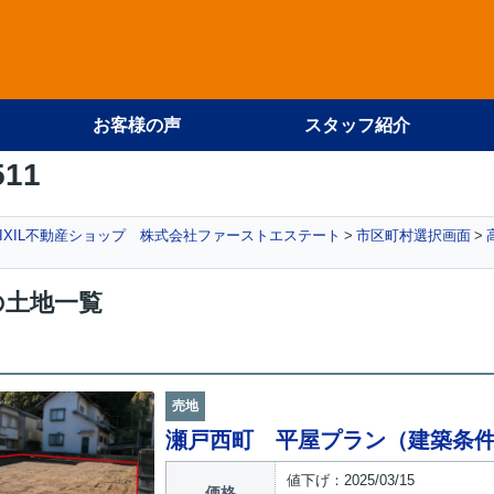
お客様の声
スタッフ紹介
511
IXIL不動産ショップ 株式会社ファーストエステート
市区町村選択画面
の土地一覧
売地
瀬戸西町 平屋プラン（建築条
値下げ：2025/03/15
価格