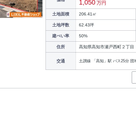
1,050
万円
土地面積
206.41㎡
土地坪数
62.43坪
建ぺい率
50%
住所
高知県高知市瀬戸西町２丁目
交通
土讃線 「高知」駅 バス25分 団