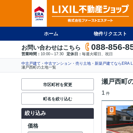
ホーム
物件リクエスト
088-856-8
お問い合わせはこちら
営業時間：
10:00～17:30
定休日：
毎週火曜日、祝日
中古戸建て・中古マンション・売り土地・新築戸建てならERA L
瀬戸西町の土地一覧
瀬戸西町
市区町村を変更
1
件
町名を絞り込む
絞り込み
価格