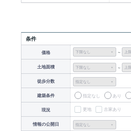
条件
価格
土地面積
徒歩分数
建築条件
指定なし
あり
更地
古家あり
現況
情報の公開日