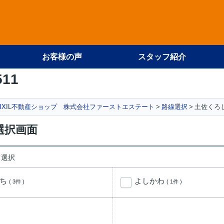
お客様の声
スタッフ紹介
511
IXIL不動産ショップ 株式会社ファーストエステート
路線選択
土佐くろ
選択画面
て選択
いち
よしかわ
( 3件 )
( 1件 )