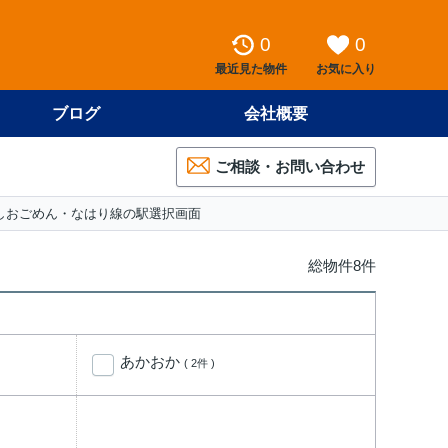
0
0
最近見た物件
お気に入り
ブログ
会社概要
ご相談・お問い合わせ
しおごめん・なはり線の駅選択画面
総物件8件
あかおか
( 2件 )