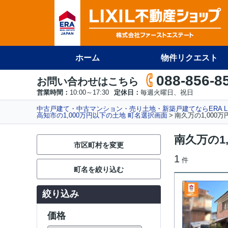
ホーム
物件リクエスト
088-856-8
お問い合わせはこちら
営業時間：
10:00～17:30
定休日：
毎週火曜日、祝日
中古戸建て・中古マンション・売り土地・新築戸建てならERA L
高知市の1,000万円以下の土地 町名選択画面
南久万の1,000
南久万の1
市区町村を変更
1
件
町名を絞り込む
絞り込み
価格