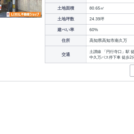
土地面積
80.65㎡
土地坪数
24.39坪
建ぺい率
60%
住所
高知県高知市南久万
土讃線 「円行寺口」駅 徒
交通
中久万バス停下車 徒歩2