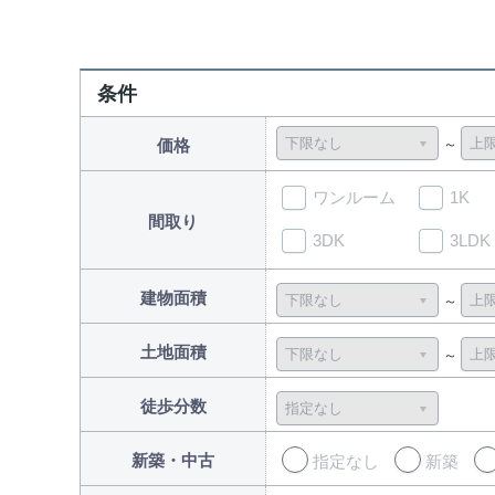
条件
価格
ワンルーム
1K
間取り
3DK
3LDK
建物面積
土地面積
徒歩分数
新築・中古
指定なし
新築