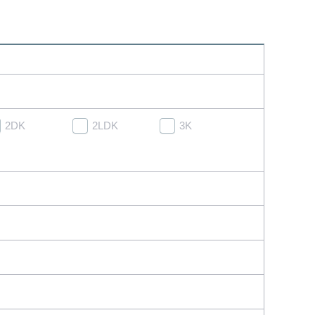
2DK
2LDK
3K