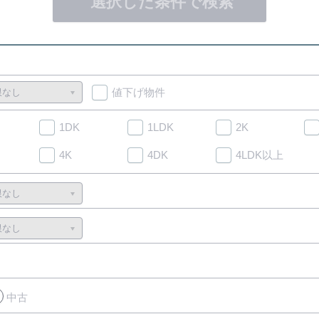
選択した条件で検索
値下げ物件
1DK
1LDK
2K
4K
4DK
4LDK以上
中古