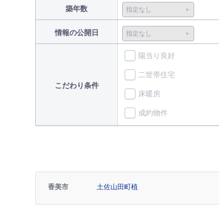
築年数
情報の公開日
陽当り良好
二世帯住宅
こだわり条件
床暖房
成約物件
香美市
土佐山田町植