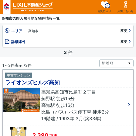
0
お気に入り
お問い合わせ
高知市の即入居可能な物件情報一覧
変更
エリア
高知市
変更
詳細条件
3
件
1～3件表示 /3件
中古マンション
ライオンズヒルズ高知
高知県高知市比島町２丁目
薊野駅 徒歩15分
高知駅 徒歩16分
比島（バス）バス停下車 徒歩2分
16階建 / 1993年 3月(築33年)
2,390
万円