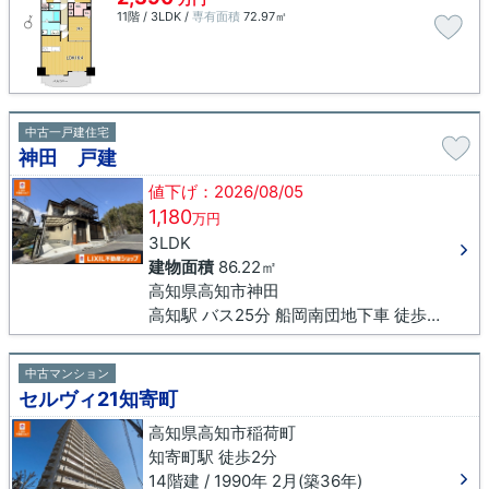
11階 / 3LDK /
専有面積
72.97㎡
中古一戸建住宅
神田 戸建
値下げ：2026/08/05
1,180
万円
3LDK
建物面積
86.22㎡
高知県高知市神田
高知駅 バス25分 船岡南団地下車 徒歩5分
中古マンション
セルヴィ21知寄町
高知県高知市稲荷町
知寄町駅 徒歩2分
14階建 / 1990年 2月(築36年)