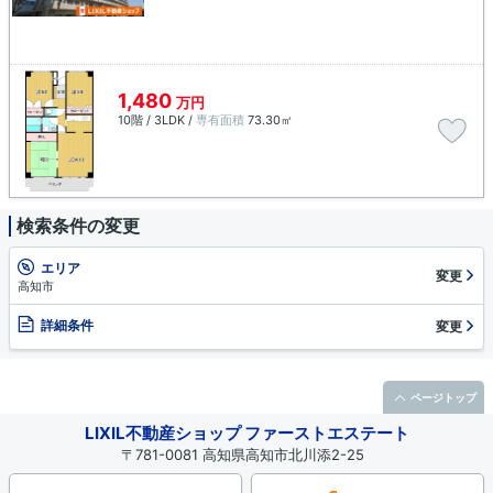
1,480
万円
10階 / 3LDK /
専有面積
73.30㎡
検索条件の変更
エリア
変更
高知市
詳細条件
変更
ページトップ
LIXIL不動産ショップ ファーストエステート
〒781-0081 高知県高知市北川添2-25