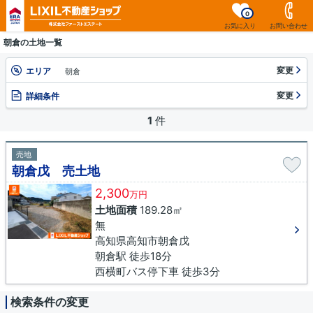
0
お気に入り
お問い合わせ
朝倉の土地一覧
変更
エリア
朝倉
変更
詳細条件
1
件
売地
朝倉戊 売土地
2,300
万円
土地面積
189.28㎡
無
高知県高知市朝倉戊
朝倉駅 徒歩18分
西横町バス停下車 徒歩3分
検索条件の変更